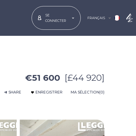
SE
FRANÇAIS
CONNECTER
€51 600
[£44 920]
SHARE
ENREGISTRER
MA SÉLECTION
(0)