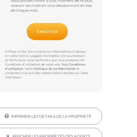
Vous pouvez choisir à tout moment de ne plus
recevoir ces mails en vous désabonnant en bas
de chaque mail.
A Place in the Sun enverra les informations ci-dessus
en votre nom à
Leggett Immobilier
. En soumettant
ce formulaire, vous confirmez que vous acceptez les
Conditions d'utilisation de notre site Web
Conditions
d'utilisation
, notre
Politique de confidentialité
et
consentez à ce que des cookies soient stockés sur votre
ordinateur.
IMPRIMER LES DÉTAILS DE LA PROPRIÉTÉ
AFFICHER LES PROPRIÈTÈS DES AGENTS