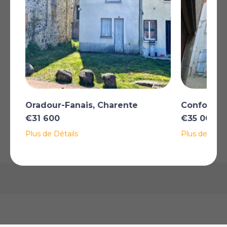
Plus
*Certaines descriptions de biens immobiliers sur ce site sont traduites
automatiquement par intelligence artificielle. Malgré tous nos efforts pour
garantir leur exactitude, des erreurs ou des inexactitudes peuvent
subsister. La version originale de l'annonce fait foi.
AFFICHER SUR LA CARTE
Oradour-Fanais, Charente
Confolens
€31 600
€35 000
Plus de Détails
Plus de Détai
La carte peut ne pas indiquer l'emplacement exact