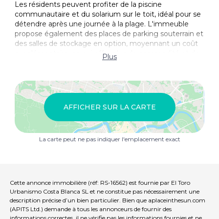
Les résidents peuvent profiter de la piscine
communautaire et du solarium sur le toit, idéal pour se
détendre après une journée à la plage. L'immeuble
propose également des places de parking souterrain et
des salles de stockage en option, moyennant un coût
supplémentaire, ce qui offre plus de commodité et de
Plus
sécurité aux résidents.
La vie urbaine animée de Torrevieja
Torrevieja est une ville animée, connue pour ses
AFFICHER SUR LA CARTE
activités culturelles et récréatives tout au long de
l'année, ce qui en fait une destination idéale pour les
résidents permanents et les vacanciers. Avec un climat
La carte peut ne pas indiquer l'emplacement exact
doux et plus de 300 jours de soleil par an, la région est
parfaite pour ceux qui aiment les activités de plein air et
la vie à la plage.
Emplacement idéal avec accès facile aux points
Cette annonce immobilière (réf: RS-16562) est fournie par El Toro
d'intérêt
Urbanismo Costa Blanca SL et ne constitue pas nécessairement une
description précise d’un bien particulier. Bien que aplaceinthesun.com
Cette propriété est idéalement située à proximité de
(APITS Ltd.) demande à tous les annonceurs de fournir des
informations correctes, il ne vérifie pas les informations fournies et ne