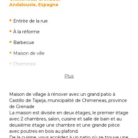
Andalousie, Espagne
Entrée de la rue
À la réforme
Barbecue
Maison de ville
Cheminée
Cuisine meublé
Plus
Extérieur
Maison de village à rénover avec un grand patio à
Jardin
Castillo de Tajarja, municipalité de Chimeneas, province
de Grenade
Lumineux
La maison est divisée en deux étages, le premier étage
Porche
avec 2 chambres, salon, cuisine et salle de bain et au
deuxième étage une chambre et une grande pièce
Ensoleillé
avec poutres en bois au plafond.
De la cuisine, vous accédez à un patio où se trouve une