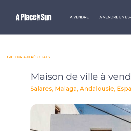
Premium
New development
À VENDRE
A VENDRE EN E
RETOUR AUX RÉSULTATS
Maison de ville à vend
Salares, Malaga, Andalousie, Es