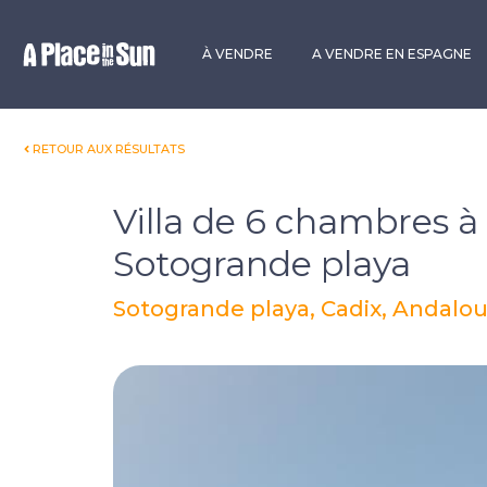
Premium
New development
À VENDRE
A VENDRE EN ESPAGNE
RETOUR AUX RÉSULTATS
Villa de 6 chambres à
Sotogrande playa
Sotogrande playa, Cadix, Andalo