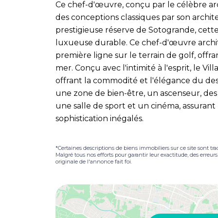
Ce chef-d'œuvre, conçu par le célèbre arc
des conceptions classiques par son archit
prestigieuse réserve de Sotogrande, cette
luxueuse durable. Ce chef-d'œuvre archi
première ligne sur le terrain de golf, offr
mer. Conçu avec l'intimité à l'esprit, le Vi
offrant la commodité et l'élégance du de
une zone de bien-être, un ascenseur, des p
une salle de sport et un cinéma, assurant 
sophistication inégalés.
*Certaines descriptions de biens immobiliers sur ce site sont tra
Malgré tous nos efforts pour garantir leur exactitude, des erreur
originale de l'annonce fait foi.