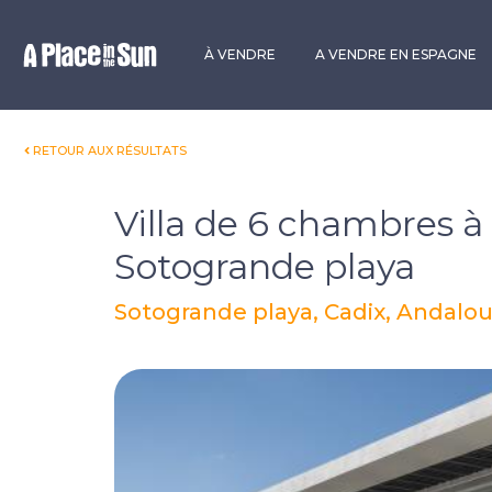
Premium
New development
À VENDRE
A VENDRE EN ESPAGNE
RETOUR AUX RÉSULTATS
Villa de 6 chambres à
Sotogrande playa
Sotogrande playa, Cadix, Andalo