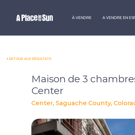
Premium
New development
À VENDRE
A VENDRE EN E
RETOUR AUX RÉSULTATS
Maison de 3 chambres
Center
Center, Saguache County, Colorad