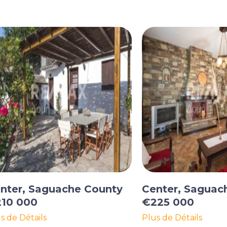
nter, Saguache County
Center, Saguac
10 000
€225 000
s de Détails
Plus de Détails