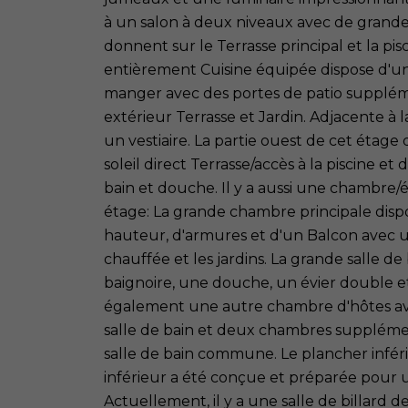
à un salon à deux niveaux avec de grandes
donnent sur le Terrasse principal et la pisc
entièrement Cuisine équipée dispose d'une 
manger avec des portes de patio suppléme
extérieur Terrasse et Jardin. Adjacente à la
un vestiaire. La partie ouest de cet étag
soleil direct Terrasse/accès à la piscine et
bain et douche. Il y a aussi une chambre
étage: La grande chambre principale dis
hauteur, d'armures et d'un Balcon avec u
chauffée et les jardins. La grande salle 
baignoire, une douche, un évier double 
également une autre chambre d'hôtes ave
salle de bain et deux chambres supplémen
salle de bain commune. Le plancher infér
inférieur a été conçue et préparée pour u
Actuellement, il y a une salle de billard 