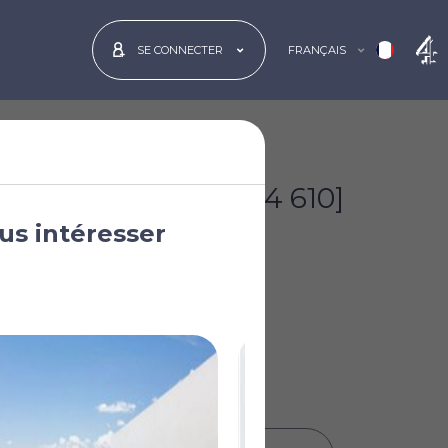
FRANÇAIS
SE CONNECTER
€2 475 000
[£2 154 610]
us intéresser