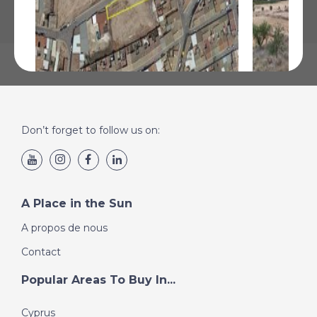
Don’t forget to follow us on:
Pinoso, Alicante
Pinoso, Al
€39 995
€42 000
Plus de Détails
Plus de Détai
A Place in the Sun
A propos de nous
Contact
Popular Areas To Buy In...
Cyprus