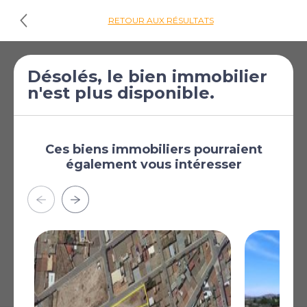
RETOUR AUX RÉSULTATS
€59 995
Villa de 2 chambres
Désolés, le bien immobilier
n'est plus disponible.
[£52 229]
à vendre à Pinoso
Pinoso, Alicante, Région
de Valence, Espagne
Ces biens immobiliers pourraient
Plus
également vous intéresser
AFFICHER SUR LA CARTE
La carte peut ne pas indiquer l'emplacement exact