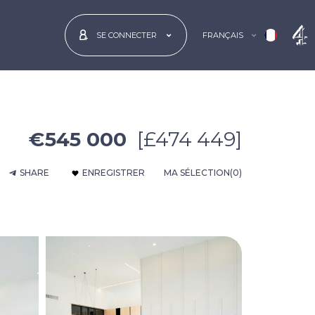
FRANÇAIS
SE CONNECTER
€545 000
[£474 449]
SHARE
ENREGISTRER
MA SÉLECTION
(0)