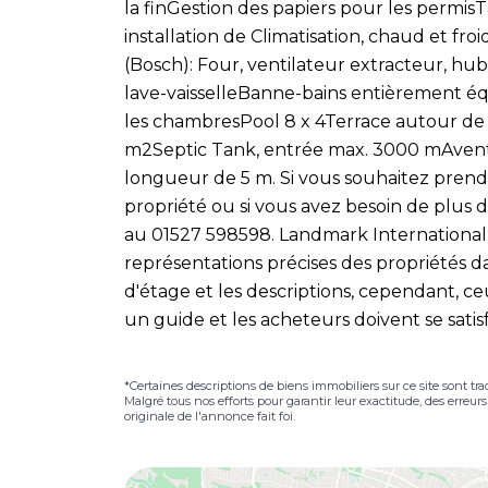
la finGestion des papiers pour les permis
installation de Climatisation, chaud et froi
(Bosch): Four, ventilateur extracteur, hu
lave-vaisselleBanne-bains entièrement é
les chambresPool 8 x 4Terrace autour de 
m2Septic Tank, entrée max. 3000 mAvent 
longueur de 5 m. Si vous souhaitez prend
propriété ou si vous avez besoin de plus d
au 01527 598598. Landmark International 
représentations précises des propriétés dans
d'étage et les descriptions, cependant, c
un guide et les acheteurs doivent se satis
*Certaines descriptions de biens immobiliers sur ce site sont tra
Malgré tous nos efforts pour garantir leur exactitude, des erreur
originale de l'annonce fait foi.