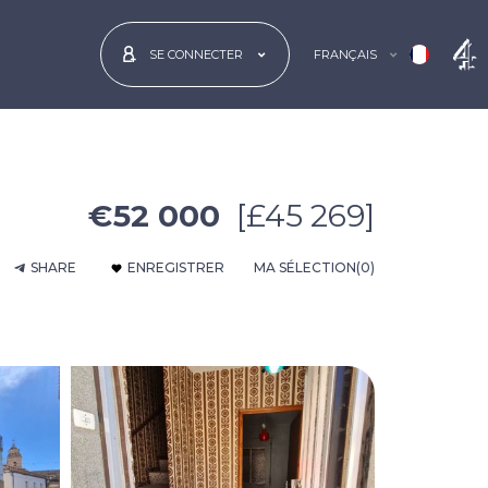
FRANÇAIS
SE CONNECTER
€52 000
[£45 269]
SHARE
ENREGISTRER
MA SÉLECTION
(0)