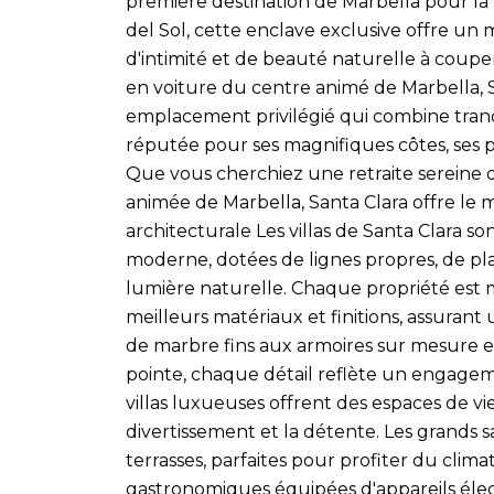
première destination de Marbella pour la
del Sol, cette enclave exclusive offre un 
d'intimité et de beauté naturelle à coupe
en voiture du centre animé de Marbella, S
emplacement privilégié qui combine tranq
réputée pour ses magnifiques côtes, ses p
Que vous cherchiez une retraite sereine ou
animée de Marbella, Santa Clara offre le
architecturale Les villas de Santa Clara 
moderne, dotées de lignes propres, de p
lumière naturelle. Chaque propriété est
meilleurs matériaux et finitions, assurant
de marbre fins aux armoires sur mesure 
pointe, chaque détail reflète un engagemen
villas luxueuses offrent des espaces de v
divertissement et la détente. Les grands
terrasses, parfaites pour profiter du clim
gastronomiques équipées d'appareils élec