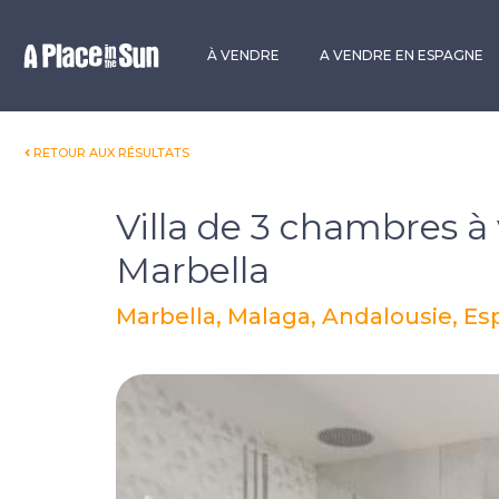
Premium
New development
À VENDRE
A VENDRE EN ESPAGNE
RETOUR AUX RÉSULTATS
Villa de 3 chambres à
Marbella
Marbella, Malaga, Andalousie, E