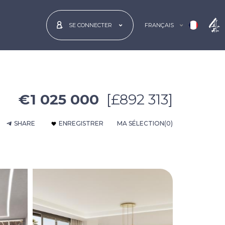
FRANÇAIS
SE CONNECTER
€1 025 000
[£892 313]
SHARE
ENREGISTRER
MA SÉLECTION
(0)