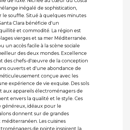
 vie de luxe. Nichée au cœur du Costa
mélange inégalé de sophistication,
r le souffle. Situé à quelques minutes
anta Clara bénéficie d'un
uillité et commodité. La région est
lages vierges et sa mer Méditerranée.
 un accès facile à la scène sociale
 meilleur des deux mondes. Excellence
sont des chefs-d'œuvre de la conception
lans ouverts et d'une abondance de
 méticuleusement conçue avec les
 une expérience de vie exquise. Des sols
et aux appareils électroménagers de
t envers la qualité et le style. Ces
ie généreux, idéaux pour le
 salons donnent sur de grandes
at méditerranéen. Les cuisines
troménagers de pointe inspirent la