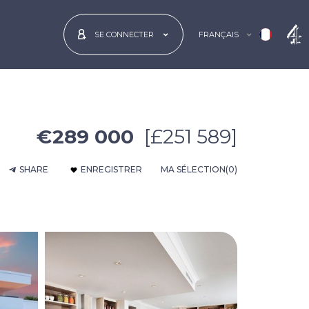
FRANÇAIS
SE CONNECTER
€289 000
[£251 589]
SHARE
ENREGISTRER
MA SÉLECTION
(0)