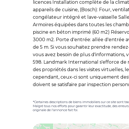
licences Installation complète de la climat
appareils de cuisine, (Bosch): Four, ventil
congélateur intégré et lave-vaisselle Sal
Armoires équipées dans toutes les chambre
piscine en béton imprimé (60 m2) Réservo
3000 m2. Porte d'entrée: allée d'entrée 
de 5 m. Si vous souhaitez prendre rendez-
vous avez besoin de plus d'informations, 
598. Landmark International s'efforce de 
des propriétés dans les visites virtuelles, l
cependant, ceux-ci sont uniquement desti
doivent se satisfaire par inspection person
*Certaines descriptions de biens immobiliers sur ce site sont tra
Malgré tous nos efforts pour garantir leur exactitude, des erreur
originale de l'annonce fait foi.