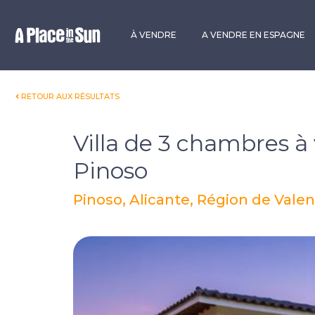
Premium
New development
À VENDRE
A VENDRE EN ESPAGNE
RETOUR AUX RÉSULTATS
Villa de 3 chambres à
Pinoso
Pinoso, Alicante, Région de Vale