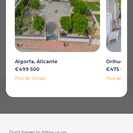
*Certaines descriptions de biens immobiliers sur ce site sont traduites
automatiquement par intelligence artificielle. Malgré tous nos efforts pour
garantir leur exactitude, des erreurs ou des inexactitudes peuvent
subsister. La version originale de l'annonce fait foi.
AFFICHER SUR LA CARTE
Algorfa, Alicante
Orihuela C
La carte peut ne pas indiquer l'emplacement exact
€499 500
€475 000
Plus de Détails
Plus de Détai
Don’t forget to follow us on: