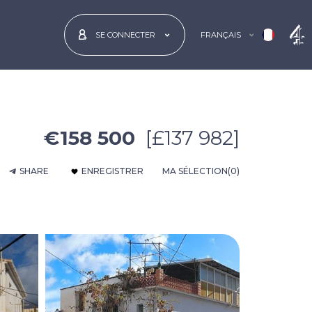
FRANÇAIS
SE CONNECTER
€158 500
[£137 982]
SHARE
ENREGISTRER
MA SÉLECTION
(0)