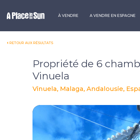
Premium
New development
À VENDRE
A VENDRE EN ESPAGNE
RETOUR AUX RÉSULTATS
Propriété de 6 chamb
Vinuela
Vinuela, Malaga, Andalousie, Es