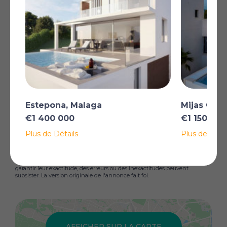
à travers chaque pièce, du salon spacieux et lumineux
relié à un salon exquis et au double à chacune des
quatre chambres à coucher, avec leurs trois salles de
bains et une toilette pour invités. La petite
communauté de Casas del Rincon se compose de
seulement 4 villas, qui partagent un et de grands
espaces verts. L'emplacement est central et facile
d'accès, dans un quartier résidentiel bien développé et
à proximité de toutes les commodités: plages,
restaurants, écoles, supermarchés et centres médicaux.
Estepona, Malaga
Mijas Cost
Les meilleurs terrains de golf de la région sont à
seulement 5 minutes.
€1 400 000
€1 150 000
Plus
Plus de Détails
Plus de Détai
*Certaines descriptions de biens immobiliers sur ce site sont traduites
automatiquement par intelligence artificielle. Malgré tous nos efforts pour
garantir leur exactitude, des erreurs ou des inexactitudes peuvent
subsister. La version originale de l'annonce fait foi.
AFFICHER SUR LA CARTE