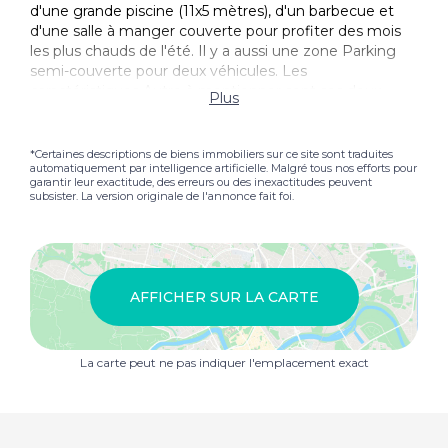
d'une grande piscine (11x5 mètres), d'un barbecue et
d'une salle à manger couverte pour profiter des mois
les plus chauds de l'été. Il y a aussi une zone Parking
semi-couverte pour deux véhicules. Les
caractéristiques Autre à mentionner sont ses deux
Plus
puits, la citerne, Chauffage central, le cycle inverse
Climatisation et les poutres exposées dans toute la
Finca. Il s'agit d'un bien idéal pour vivre avec la famille
*Certaines descriptions de biens immobiliers sur ce site sont traduites
automatiquement par intelligence artificielle. Malgré tous nos efforts pour
toute l'année ou pour profiter des mois d'été. La
garantir leur exactitude, des erreurs ou des inexactitudes peuvent
tranquillité de la région, son emplacement et sa licence
subsister. La version originale de l'annonce fait foi.
de location de vacances (ETV) en font une propriété
exclusive à l'heure actuelle et un privilège pour ceux qui
peuvent l'acquérir. N'hésitez pas à nous contacter pour
plus d'informations et pour organiser une visite.
AFFICHER SUR LA CARTE
La carte peut ne pas indiquer l'emplacement exact