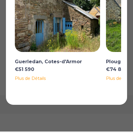
Plus
*Certaines descriptions de biens immobiliers sur ce site sont traduites
automatiquement par intelligence artificielle. Malgré tous nos efforts pour
garantir leur exactitude, des erreurs ou des inexactitudes peuvent
subsister. La version originale de l'annonce fait foi.
AFFICHER SUR LA CARTE
Guerledan, Cotes-d'Armor
Plougonve
€51 590
€74 800
Plus de Détails
Plus de Détai
La carte peut ne pas indiquer l'emplacement exact