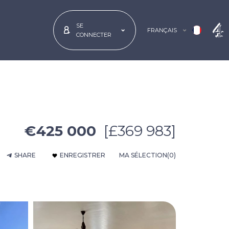
SE
FRANÇAIS
CONNECTER
€425 000
[£369 983]
SHARE
ENREGISTRER
MA SÉLECTION
(0)