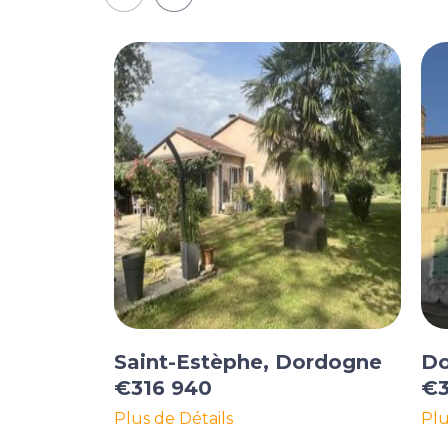
Saint-Estèphe, Dordogne
Do
€316 940
€3
Plus de Détails
Plu