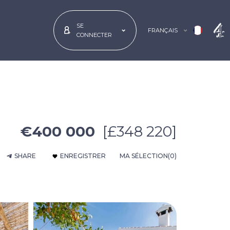
SE
FRANÇAIS
CONNECTER
€400 000
[£348 220]
SHARE
ENREGISTRER
MA SÉLECTION
(0)