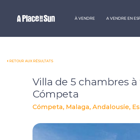
Premium
New development
À VENDRE
A VENDRE EN E
RETOUR AUX RÉSULTATS
Villa de 5 chambres à
Cómpeta
Cómpeta, Malaga, Andalousie, E