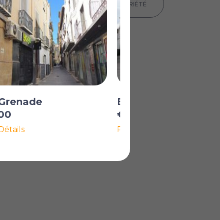
IMPRIMER LES DÉTAILS DE LA PROPRIÉTÉ
 Grenade
Benamaurel, Grena
00
€79 000
Détails
Plus de Détails