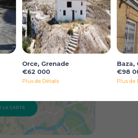
Orce, Grenade
Baza,
€62 000
€98 0
Plus de Détails
Plus de 
R LA CARTE