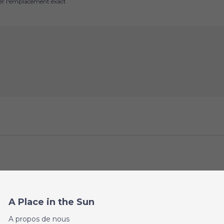
uer l'emplacement exact
A Place in the Sun
A propos de nous