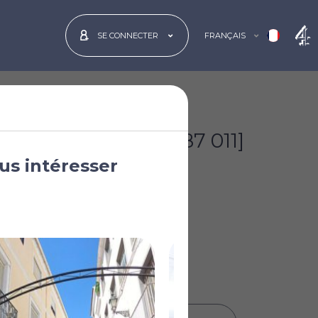
FRANÇAIS
SE CONNECTER
€99 950
[£87 011]
us intéresser