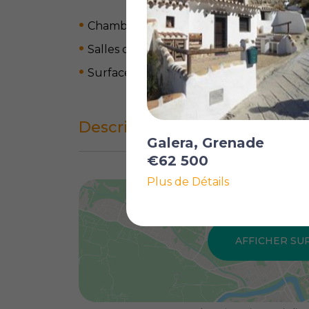
Chambres: 3
Salles de bain: 1
Surface habitable: 112 m
2
Description complète
Galera, Grenade
€62 500
Plus de Détails
AFFICHER SU