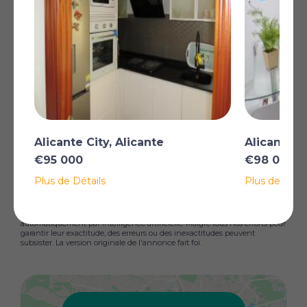
Région de Valence,
Espagne
VR Property ouvre la saison avec cette excellente offre.
Un appartement de 78m2 de 4 chambres, 4e étage,
situé dans la ville d'Alicante, avec une vue imprenable
sur les montagnes, à seulement 15 minutes de
l'aéroport d'Alicante, à 10 minutes de la plage et à 5
minutes du centre-ville et du centre-ville. La propriété
est située dans un quartier typiquement espagnol de la
Alicante City, Alicante
Alicante Ci
ville, entourée de petits magasins, de tapas et de cafés,
€95 000
€98 000
de parcs et de supermarchés.
Plus
Plus de Détails
Plus de Détai
*Certaines descriptions de biens immobiliers sur ce site sont traduites
automatiquement par intelligence artificielle. Malgré tous nos efforts pour
garantir leur exactitude, des erreurs ou des inexactitudes peuvent
subsister. La version originale de l'annonce fait foi.