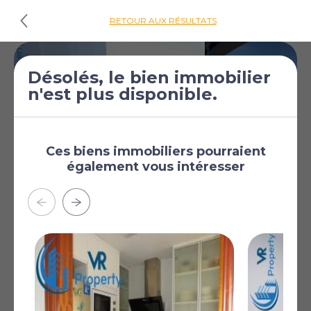
RETOUR AUX RÉSULTATS
Désolés, le bien immobilier
n'est plus disponible.
Ces biens immobiliers pourraient
également vous intéresser
€95 000
Appartement de 4
[£82 702]
chambres à vendre
à Alicante City
Alicante City, Alicante,