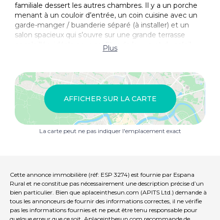
familiale dessert les autres chambres. Il y a un porche
menant à un couloir d’entrée, un coin cuisine avec un
garde-manger / buanderie séparé (à installer) et un
salon spacieux qui s’ouvre sur une grande terrasse
ensoleillée, idéale pour profiter de la vue et du soleil.
Plus
L’électricité et l’eau sont connectées, et Internet est
disponible. La propriété bénéficie d’un grand parking et
d’un emplacement résidentiel calme, ce qui la rend
parfaite pour vivre toute l’année ou comme retraite de
AFFICHER SUR LA CARTE
vacances.
L’aéroport d’Almeria est à moins d’une heure et la
La carte peut ne pas indiquer l'emplacement exact
magnifique côte méditerranéenne est à seulement 40
minutes en voiture.
Cette maison fantastique offre espace, confort et
intimité dans un endroit souhaitable. Il est fortement
Cette annonce immobilière (réf: ESP 3274) est fournie par Espana
recommandé de le visiter tôt.
Rural et ne constitue pas nécessairement une description précise d’un
bien particulier. Bien que aplaceinthesun.com (APITS Ltd.) demande à
tous les annonceurs de fournir des informations correctes, il ne vérifie
pas les informations fournies et ne peut être tenu responsable pour
quelque erreur que ce soit. Aplaceinthesun.com recommande de