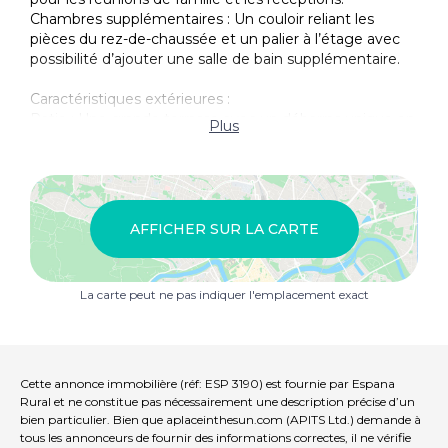
Chambres supplémentaires : Un couloir reliant les
pièces du rez-de-chaussée et un palier à l’étage avec
possibilité d’ajouter une salle de bain supplémentaire.
Caractéristiques extérieures :
Patio : Une grande terrasse avec un débarras unique en
Plus
grotte, idéale pour un stockage ou une conversion en
espace caractéristique.
Garage : Un garage indépendant offrant un
stationnement sécurisé et un espace de rangement
supplémentaire.
AFFICHER SUR LA CARTE
Terrain : La propriété dispose d’un terrain plat à l’arrière,
idéal pour installer une piscine. Il y a aussi plus de terres
avec des amaniers, des oliviers et des arbres fruitiers,
La carte peut ne pas indiquer l'emplacement exact
avec droits d’eau.
Emplacement et accessibilité :
Accès : La propriété bénéficie d’une bonne route
d’accès et d’un grand nombre de places de
Cette annonce immobilière (réf: ESP 3190) est fournie par Espana
stationnement disponibles.
Rural et ne constitue pas nécessairement une description précise d’un
Proximité des commodités : À seulement 10 minutes
bien particulier. Bien que aplaceinthesun.com (APITS Ltd.) demande à
en voiture du village d’Arboleas, où toutes les
tous les annonceurs de fournir des informations correctes, il ne vérifie