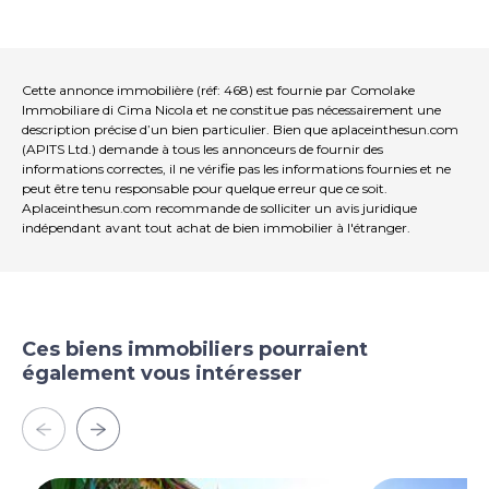
possède un parcours de golf exclusif de 18 trous, fondé
en 1907, et un Lido avec son Piscine et sa vue sur le lac.
Le village dispose également d'une plage publique
avec accès gratuit et de plusieurs installations sportives.
Il y a de belles maisons à vendre à Menaggio et dans
Cette annonce immobilière (réf: 468) est fournie par Comolake
les environs. Le marché immobilier est en plein essor et
Immobiliare di Cima Nicola et ne constitue pas nécessairement une
description précise d’un bien particulier. Bien que aplaceinthesun.com
il est possible de louer votre propriété en Résidence
(APITS Ltd.) demande à tous les annonceurs de fournir des
secondaire pour des locations à court terme.
informations correctes, il ne vérifie pas les informations fournies et ne
peut être tenu responsable pour quelque erreur que ce soit.
Aplaceinthesun.com recommande de solliciter un avis juridique
indépendant avant tout achat de bien immobilier à l'étranger.
Ces biens immobiliers pourraient
également vous intéresser