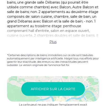
bains, une grande salle Débarras (qui pourrait être
utilisée comme chambre) avec Balcon, Autre Balcon et
salle de bains; non. 2 appartements au deuxième étage
composés de: salon cuisine, chambre, salle de bain, un
grand Débarras avec Balcon et la salle de bain; - non. 1
appartement au troisième étage: penthouse
comprenant hall d'entrée, salon en espace ouvert,
cuisine ouverte, 2 chambres doubles et salle de bains. Il
est possible de choisir les excellentes finitions des
Plus
spécifications et de personnaliser les intérieurs pour
créer le Appartement idéal. L'emplacement est
excellent, ensoleillé du matin au soir et avec une vue
*Certaines descriptions de biens immobiliers sur ce site sont traduites
automatiquement par intelligence artificielle. Malgré tous nos efforts pour
magnifique sur le lac à 180 degrés! Les appartements,
garantir leur exactitude, des erreurs ou des inexactitudes peuvent
étant neufs, auront une garantie de 10 ans. Les prix
subsister. La version originale de l'annonce fait foi.
commencent à 159.500,00 euros pour un Appartement
d'une pièce et 239.000,00 euros pour un appartement
de deux pièces. Les garages coûtent 25.000,00 euros
plus TVA. MENAGGIO Grâce à sa situation centrale, le
Menaggio est un excellent point de départ pour
AFFICHER SUR LA CARTE
découvrir le lac de Côme. La ville se caractérise par une
place centrale et une splendide promenade au bord du
lac offrant un panorama unique. La municipalité
La carte peut ne pas indiquer l'emplacement exact