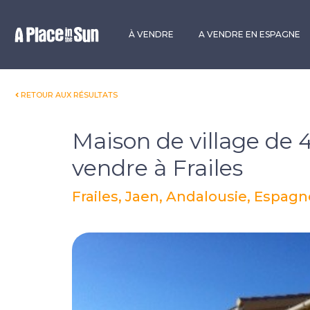
Premium
New development
À VENDRE
A VENDRE EN ESPAGNE
RETOUR AUX RÉSULTATS
Maison de village de
vendre à Frailes
Frailes, Jaen, Andalousie, Espagn