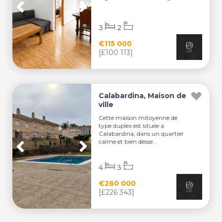
3
2
€115 000
[£100 113]
Calabardina, Maison de
ville
Cette maison mitoyenne de
type duplex est située à
Calabardina, dans un quartier
calme et bien desse...
4
3
€260 000
[£226 343]