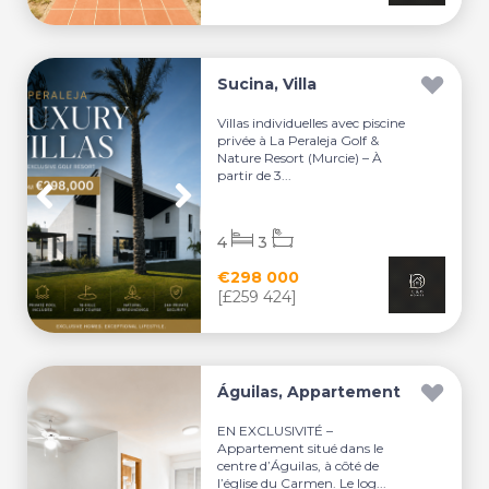
Sucina, Villa
Villas individuelles avec piscine
privée à La Peraleja Golf &
Nature Resort (Murcie) – À
partir de 3...
4
3
€298 000
[£259 424]
Águilas, Appartement
EN EXCLUSIVITÉ –
Appartement situé dans le
centre d’Águilas, à côté de
l’église du Carmen. Le log...