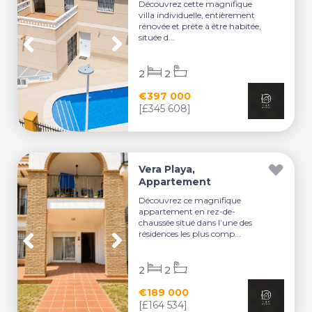
Découvrez cette magnifique
villa individuelle, entièrement
rénovée et prête à être habitée,
située d...
2
2
€397 000
[£345 608]
Vera Playa,
Appartement
Découvrez ce magnifique
appartement en rez-de-
chaussée situé dans l’une des
résidences les plus comp...
2
2
€189 000
[£164 534]