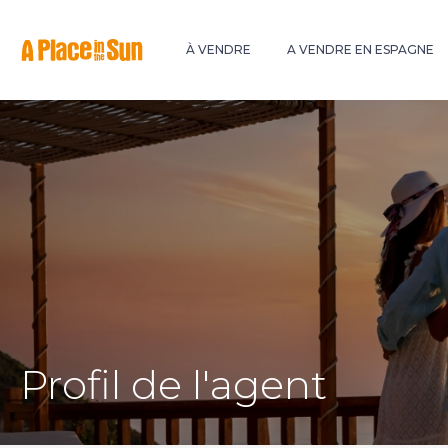
Premium
New development
À VENDRE
A VENDRE EN ESPAGNE
Profil de l'agent