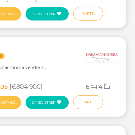
CARTE
 DÉTAILS
ENREGISTRER
6 chambres à vendre à .
705
[€804 900]
6
4
CARTE
 DÉTAILS
ENREGISTRER