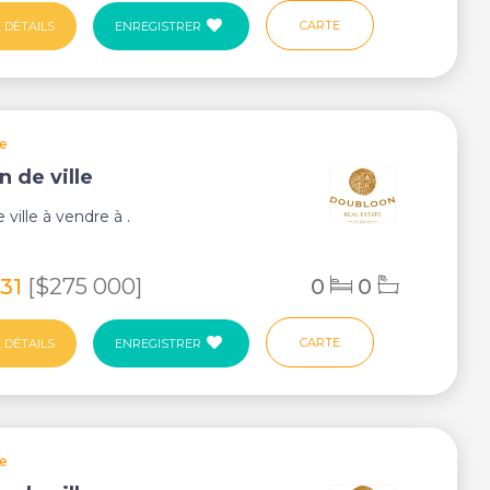
CARTE
 DÉTAILS
ENREGISTRER
ie
n de ville
ville à vendre à .
331
[$275 000]
0
0
CARTE
 DÉTAILS
ENREGISTRER
ie