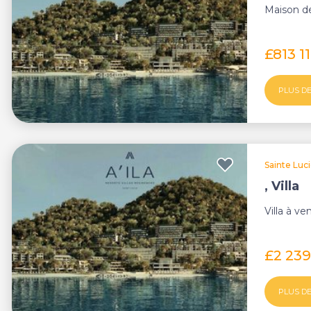
Maison de 
£813 1
PLUS DE
Sainte Luc
, Villa
Villa à ve
£2 23
PLUS DE