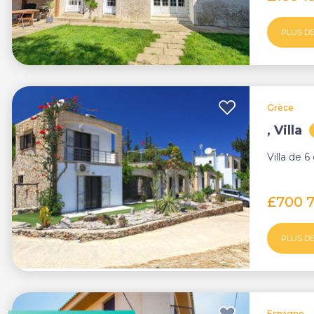
PLUS DE
Grèce
, Villa
Villa de 
£700 
PLUS DE
Espagne