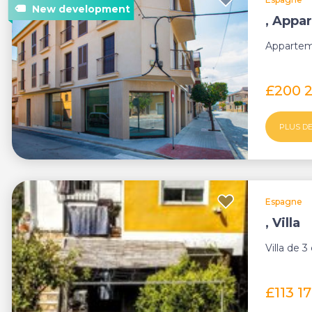
, Appa
Appartem
£200 
PLUS DE
Espagne
, Villa
Villa de 
£113 1