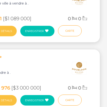
ville à vendre à .
11
[$1 089 000]
0
0
CARTE
 DÉTAILS
ENREGISTRER
ie
ndre à .
9 976
[$3 000 000]
0
0
CARTE
 DÉTAILS
ENREGISTRER