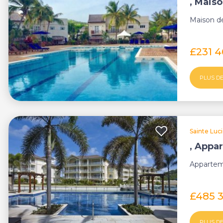
, Maiso
Maison de 
£231 
PLUS DE
Sainte Luc
, Appa
Appartem
£485 
PLUS DE