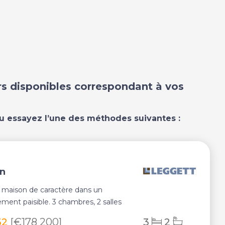
ers disponibles correspondant à vos
u essayez l’une des méthodes suivantes :
on
 maison de caractère dans un
ment paisible. 3 chambres, 2 salles
une cav...
32
[€178 200]
3
2