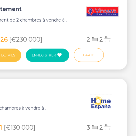
rtement
ent de 2 chambres à vendre à .
226
[€230 000]
2
2
CARTE
 DÉTAILS
ENREGISTRER
3 chambres à vendre à .
71
[€130 000]
3
2