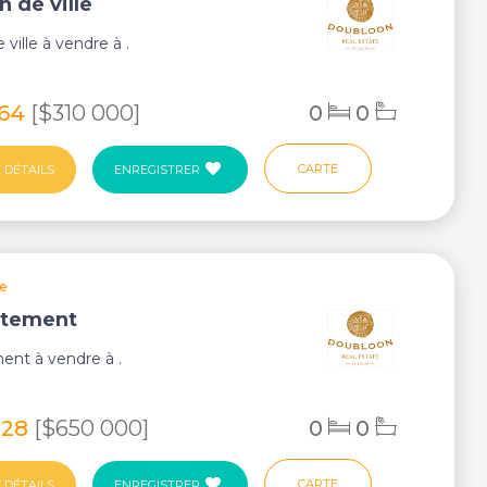
n de ville
ville à vendre à .
464
[$310 000]
0
0
CARTE
 DÉTAILS
ENREGISTRER
ie
rtement
ent à vendre à .
328
[$650 000]
0
0
CARTE
 DÉTAILS
ENREGISTRER