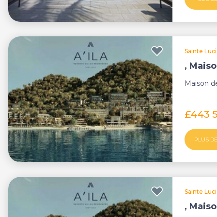
Sainte Luc
, Maiso
Maison de 
£443 
PLUS DE
Sainte Luc
, Maiso