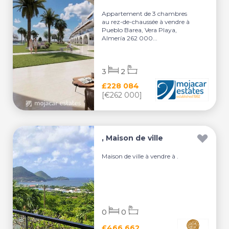
Appartement de 3 chambres
au rez-de-chaussée à vendre à
Pueblo Barea, Vera Playa,
Almería 262 000...
3
2
£228 084
[€262 000]
, Maison de ville
Maison de ville à vendre à .
0
0
£466 662