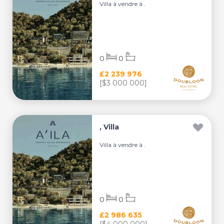
Villa à vendre à .
0
0
£2 239 976
[$3 000 000]
, Villa
Villa à vendre à .
0
0
£2 986 635