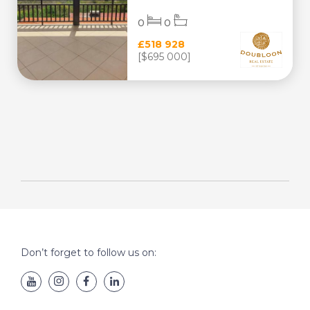
0
0
£518 928
[$695 000]
Don’t forget to follow us on: