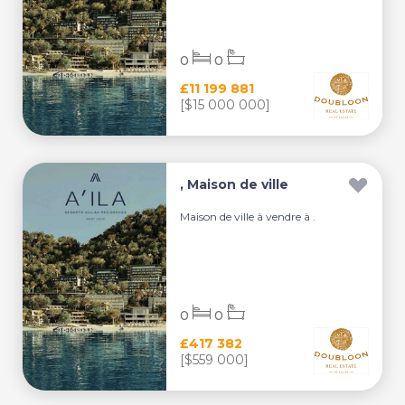
0
0
£11 199 881
[$15 000 000]
, Maison de ville
Maison de ville à vendre à .
0
0
£417 382
[$559 000]