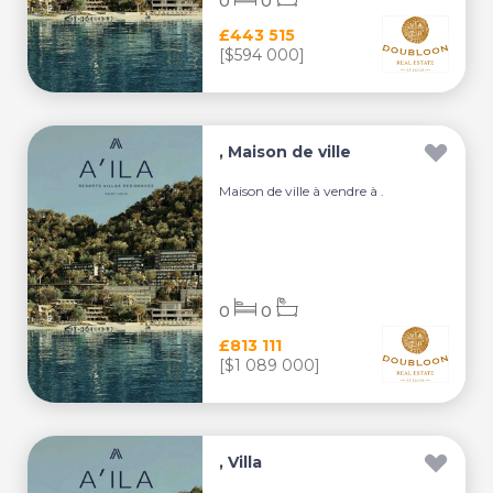
0
0
£443 515
[$594 000]
, Maison de ville
Maison de ville à vendre à .
0
0
£813 111
[$1 089 000]
, Villa