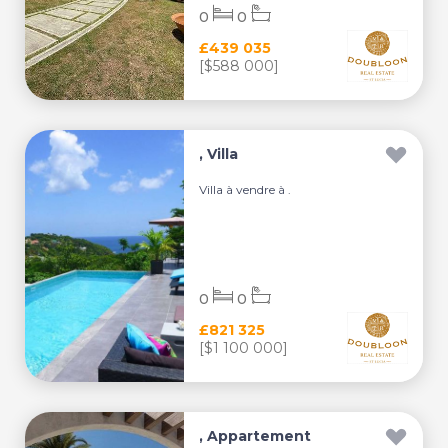
0
0
£439 035
[$588 000]
, Villa
Villa à vendre à .
0
0
£821 325
[$1 100 000]
, Appartement