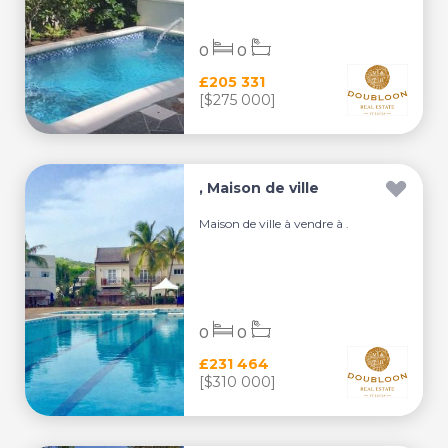
0
0
£205 331
[$275 000]
, Maison de ville
Maison de ville à vendre à .
0
0
£231 464
[$310 000]