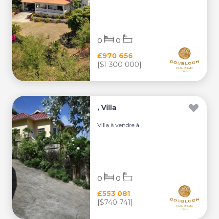
0
0
£970 656
[$1 300 000]
, Villa
Villa à vendre à .
0
0
£553 081
[$740 741]