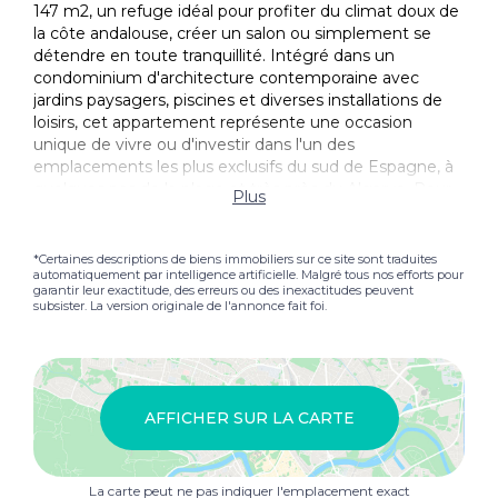
147 m2, un refuge idéal pour profiter du climat doux de
la côte andalouse, créer un salon ou simplement se
détendre en toute tranquillité. Intégré dans un
condominium d'architecture contemporaine avec
jardins paysagers, piscines et diverses installations de
loisirs, cet appartement représente une occasion
unique de vivre ou d'investir dans l'un des
emplacements les plus exclusifs du sud de Espagne, à
quelques pas de la plage et très près du Algarve. Pour
Plus
plus d'informations, veuillez nous contacter. Une
centaine d'appartements sont à vendre.
*Certaines descriptions de biens immobiliers sur ce site sont traduites
automatiquement par intelligence artificielle. Malgré tous nos efforts pour
garantir leur exactitude, des erreurs ou des inexactitudes peuvent
subsister. La version originale de l'annonce fait foi.
AFFICHER SUR LA CARTE
La carte peut ne pas indiquer l'emplacement exact