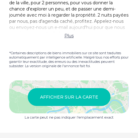
de la ville, pour 2 personnes, pour vous donner la
chance d'explorer un peu, et de passer une demi-
journée avec moi à regarder la propriété. 2 nuits payées
par nous, pas d'agenda caché, profitez. Appelez-nous
ou envoyez-nous un e-mail aujourd'hui pour que nous
puissions vous aider à réserver votre visionnage avec
Plus
nous....à bientôt
*Certaines descriptions de biens immobiliers sur ce site sont traduites
automatiquement par intelligence artificielle. Malgré tous nos efforts pour
garantir leur exactitude, des erreurs ou des inexactitudes peuvent
subsister. La version originale de l'annonce fait foi.
AFFICHER SUR LA CARTE
La carte peut ne pas indiquer l'emplacement exact