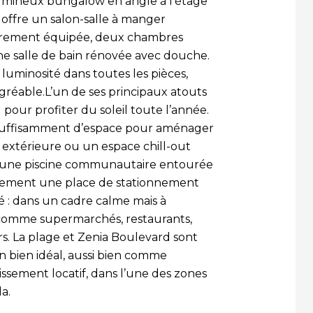
umineux bungalow en angle à l’étage
 offre un salon-salle à manger
ièrement équipée, deux chambres
ne salle de bain rénovée avec douche.
luminosité dans toutes les pièces,
réable.L’un de ses principaux atouts
l pour profiter du soleil toute l’année.
e suffisamment d’espace pour aménager
extérieure ou un espace chill-out
d’une piscine communautaire entourée
alement une place de stationnement
é : dans un cadre calme mais à
s comme supermarchés, restaurants,
irs. La plage et Zenia Boulevard sont
n bien idéal, aussi bien comme
sement locatif, dans l’une des zones
a.