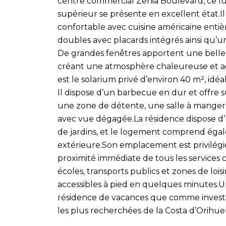
centre commercial Zenia Boulevard, ce l
supérieur se présente en excellent état.Il
confortable avec cuisine américaine ent
doubles avec placards intégrés ainsi qu’u
De grandes fenêtres apportent une belle 
créant une atmosphère chaleureuse et ag
est le solarium privé d’environ 40 m², idéa
Il dispose d’un barbecue en dur et offr
une zone de détente, une salle à manger 
avec vue dégagée.La résidence dispose 
de jardins, et le logement comprend ég
extérieure.Son emplacement est privilégi
proximité immédiate de tous les service
écoles, transports publics et zones de lois
accessibles à pied en quelques minutes.U
résidence de vacances que comme investis
les plus recherchées de la Costa d’Orihuel