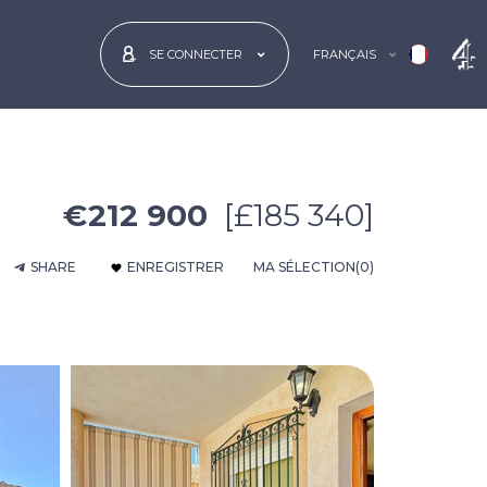
FRANÇAIS
SE CONNECTER
€212 900
[£185 340]
SHARE
ENREGISTRER
MA SÉLECTION
(0)