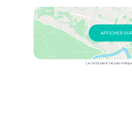
AFFICHER SU
La carte peut ne pas indiq