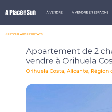
Premium
New development
À VENDRE
A VENDRE EN ESPAGNE
RETOUR AUX RÉSULTATS
Appartement de 2 ch
vendre à Orihuela Co
Orihuela Costa, Alicante, Région