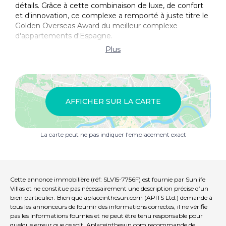
détails. Grâce à cette combinaison de luxe, de confort
et d'innovation, ce complexe a remporté à juste titre le
Golden Overseas Award du meilleur complexe
d'appartements d'Espagne.
Plus
Les équipements sont tout aussi impressionnants : une
magnifique piscine lagon avec un bassin sécurisé pour
les enfants, entourée d'un luxuriant jardin
méditerranéen, et un espace bien-être luxueux avec
une piscine intérieure chauffée, un jacuzzi, un sauna et
AFFICHER SUR LA CARTE
une salle de fitness. De plus, le complexe est
entièrement privé et sécurisé, ce qui vous permet de
profiter de votre séjour en toute tranquillité.
La carte peut ne pas indiquer l'emplacement exact
L'appartement lui-même offre un cadre de vie
chaleureux et confortable, idéal comme résidence de
vacances, résidence permanente ou investissement
immobilier. Grâce à des revenus locatifs garantis, c'est
Cette annonce immobilière (réf: SLV15-7756F) est fournie par Sunlife
également un choix financièrement intéressant.
Villas et ne constitue pas nécessairement une description précise d’un
L'appartement se compose d'un salon-salle à manger
bien particulier. Bien que aplaceinthesun.com (APITS Ltd.) demande à
spacieux et d'une cuisine semi-ouverte, d'une chambre
tous les annonceurs de fournir des informations correctes, il ne vérifie
pas les informations fournies et ne peut être tenu responsable pour
double, d'une salle de bains et d'une grande terrasse
quelque erreur que ce soit. Aplaceinthesun.com recommande de