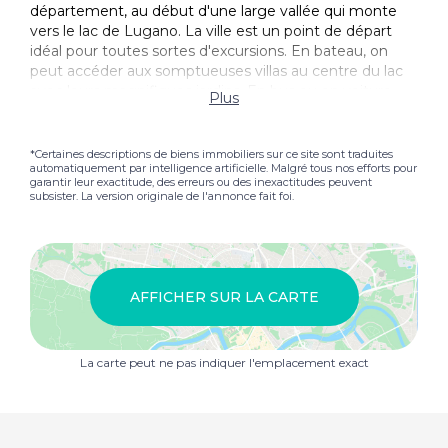
département, au début d'une large vallée qui monte
vers le lac de Lugano. La ville est un point de départ
idéal pour toutes sortes d'excursions. En bateau, on
peut accéder aux somptueuses villas au centre du lac
avec leurs magnifiques jardins. En bus ou en voiture,
Plus
sur le levier Autre, vous pourrez traverser les
nombreuses vallées avec leurs colonies rurales et leurs
anciennes routes de communication. Enfin, à pied ou
*Certaines descriptions de biens immobiliers sur ce site sont traduites
automatiquement par intelligence artificielle. Malgré tous nos efforts pour
en VTT, on peut découvrir les sentiers du parc de la Val
garantir leur exactitude, des erreurs ou des inexactitudes peuvent
Sanagra, un grand poumon aux portes du Menaggio.
subsister. La version originale de l'annonce fait foi.
En outre, les amateurs de sport peuvent s'aventurer
sur la Via Ferrata du Monte Grona ou sur le mur
d'escalade situé entre Menaggio et le hameau de
Nobiallo. La commune de Menaggio possède
également un parcours de golf exclusif de 18 trous,
AFFICHER SUR LA CARTE
fondé en 1907, et Il Lido di Menaggio avec un
splendide Piscine et une plage avec une vue
spectaculaire sur le lac. Le village dispose également
La carte peut ne pas indiquer l'emplacement exact
d'une plage publique avec accès gratuit et de plusieurs
installations sportives. Il y a de belles maisons à vendre
à Menaggio, le marché immobilier est en plein essor et
il y a la possibilité de louer votre propriété comme un