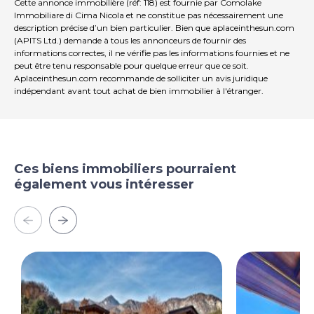
Résidence secondaire pour des locations à court
Cette annonce immobilière (réf: 118) est fournie par Comolake
terme.
Immobiliare di Cima Nicola et ne constitue pas nécessairement une
description précise d’un bien particulier. Bien que aplaceinthesun.com
(APITS Ltd.) demande à tous les annonceurs de fournir des
informations correctes, il ne vérifie pas les informations fournies et ne
peut être tenu responsable pour quelque erreur que ce soit.
Aplaceinthesun.com recommande de solliciter un avis juridique
indépendant avant tout achat de bien immobilier à l'étranger.
Ces biens immobiliers pourraient
également vous intéresser