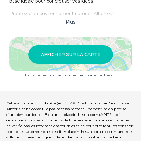
base idéale pour concrétiser vos idées.
Profitez d'un environnement naturel : Albox est
entouré de paysages impressionnants et d'un
Plus
environnement naturel qui vous invite à profiter du
plein air. Vous pouvez créer un espace qui n'est pas
seulement une maison, mais aussi un refuge où votre
famille et vos amis peuvent se réunir et profiter de la
vie en plein air.
AFFICHER SUR LA CARTE
Investissement unique : Ce terrain représente un
investissement exceptionnel dans une zone en pleine
La carte peut ne pas indiquer l'emplacement exact
croissance, idéal pour ceux qui cherchent à capitaliser
sur le marché immobilier d'Almería. Ne manquez pas
l'opportunité de faire partie de ce développement et
de contribuer à la beauté d'Albox.
Cette annonce immobilière (réf: NHA910) est fournie par Next House
Contactez-nous maintenant et transformez votre rêve
Almeria et ne constitue pas nécessairement une description précise
en réalité ! C'est votre opportunité de créer un héritage
d’un bien particulier. Bien que aplaceinthesun.com (APITS Ltd.)
et de profiter de la vie dans le sud de l'Espagne. Ne le
demande à tous les annonceurs de fournir des informations correctes, il
ne vérifie pas les informations fournies et ne peut être tenu responsable
laissez pas filer !
pour quelque erreur que ce soit. Aplaceinthesun.com recommande de
solliciter un avis juridique indépendant avant tout achat de bien