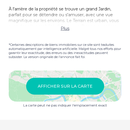
À l'arrière de la propriété se trouve un grand Jardin,
parfait pour se détendre ou s'amuser, avec une vue
magnifique sur les environs. Le Terrain est urbain, vous
avez donc la possibilité d'ajouter un Piscine ou même
Plus
de développer l'espace. De plus, il y a une structure
Garage sur la Rez-de-chaussée de l'annexe qui peut
être utilisée pour Parking ou transformée en
*Certaines descriptions de biens immobiliers sur ce site sont traduites
automatiquement par intelligence artificielle. Malgré tous nos efforts pour
logements supplémentaires si nécessaire. Au-delà de la
garantir leur exactitude, des erreurs ou des inexactitudes peuvent
Jardin, il y a une autre structure, actuellement en
subsister. La version originale de l'annonce fait foi.
démolition, mais offrant encore plus de possibilités de
réaménagement. Cela pourrait être reconstruit en un
nouvel espace selon vos plans pour la propriété. Avec
sa taille généreuse et son potentiel d'expansion, Casa
Oscar est une opportunité fantastique pour ceux qui
AFFICHER SUR LA CARTE
cherchent à créer leur maison parfaite dans une ville
espagnole populaire. Les visites sont fortement
recommandées.
La carte peut ne pas indiquer l'emplacement exact