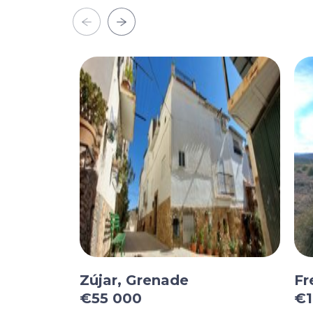
Zújar, Grenade
Fr
€55 000
€1