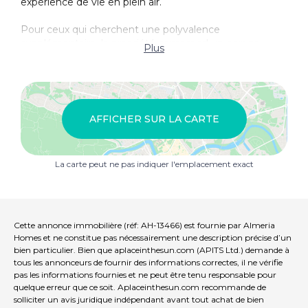
expérience de vie en plein air.
Pour ceux qui cherchent une polyvalence
supplémentaire, la propriété comprend un garage
Plus
indépendant qui peut servir d'espace de vie séparé. Cet
espace est doté d'une cheminée et d'un four et est
utilisé pour les fêtes en famille, mais il pourrait
facilement être transformé en appartement
autonome. Une place de parking est également
AFFICHER SUR LA CARTE
disponible, pour votre commodité. Une piscine privée
ajoute une touche de luxe, offrant une oasis
rafraîchissante dans l'intimité de votre propre espace.
La carte peut ne pas indiquer l'emplacement exact
À l'intérieur, le salon-salle à manger est spacieux et
confortable, équipé d'une climatisation chaud et froid,
d'éclairage encastré et d'une cheminée décorative. Des
portes mènent à la zone de la piscine, intégrant
Cette annonce immobilière (réf: AH-13466) est fournie par Almeria
harmonieusement la vie intérieure et extérieure. Une
Homes et ne constitue pas nécessairement une description précise d’un
grande véranda couverte surplombe la piscine, offrant
bien particulier. Bien que aplaceinthesun.com (APITS Ltd.) demande à
un espace ombragé pour se détendre.
tous les annonceurs de fournir des informations correctes, il ne vérifie
pas les informations fournies et ne peut être tenu responsable pour
quelque erreur que ce soit. Aplaceinthesun.com recommande de
La cuisine entièrement équipée est dotée de plans de
solliciter un avis juridique indépendant avant tout achat de bien
travail en granite et donne accès à l'extérieur, facilitant