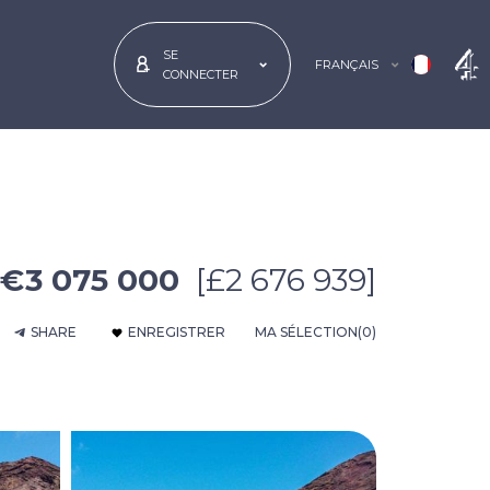
SE
FRANÇAIS
CONNECTER
€3 075 000
[£2 676 939]
SHARE
ENREGISTRER
MA SÉLECTION
(0)