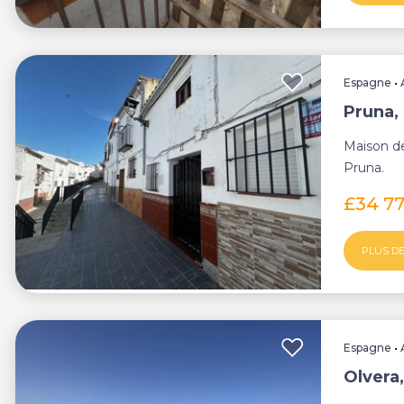
Espagne
•
Pruna, 
Maison de
Pruna.
£34 7
PLUS DE
Espagne
•
Olvera,