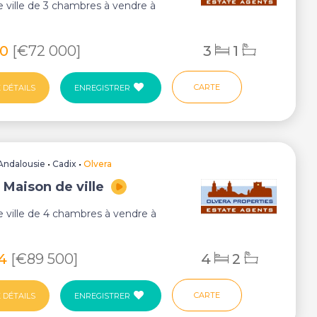
 ville de 3 chambres à vendre à
80
[€72 000]
3
1
CARTE
 DÉTAILS
ENREGISTRER
Andalousie
•
Cadix
•
Olvera
 Maison de ville
 ville de 4 chambres à vendre à
14
[€89 500]
4
2
CARTE
 DÉTAILS
ENREGISTRER