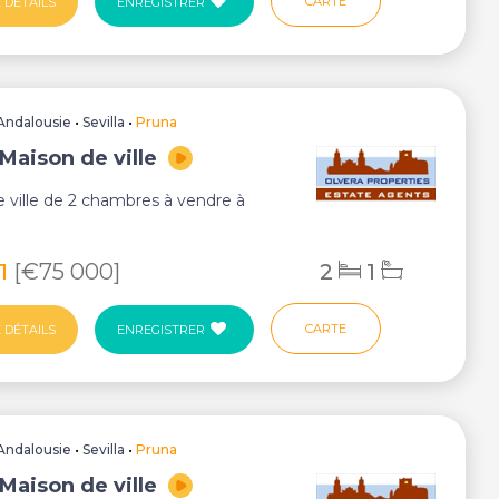
CARTE
 DÉTAILS
ENREGISTRER
Andalousie
•
Sevilla
•
Pruna
Maison de ville
 ville de 2 chambres à vendre à
91
[€75 000]
2
1
CARTE
 DÉTAILS
ENREGISTRER
Andalousie
•
Sevilla
•
Pruna
Maison de ville