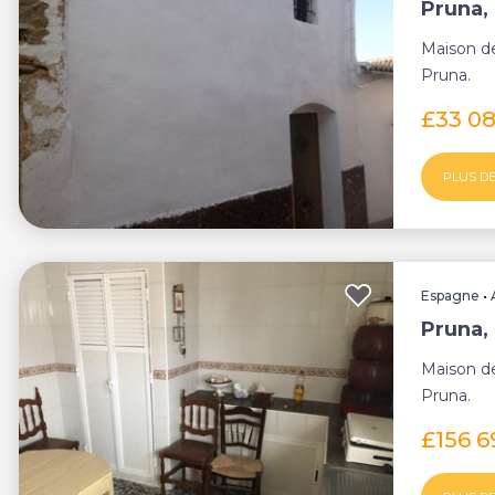
Pruna, 
Maison de
Pruna.
£33 0
PLUS DE
Espagne
•
Pruna, 
Maison de
Pruna.
£156 