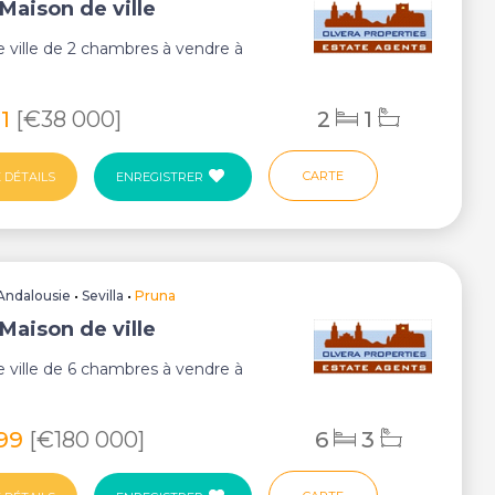
Maison de ville
 ville de 2 chambres à vendre à
81
[€38 000]
2
1
CARTE
 DÉTAILS
ENREGISTRER
Andalousie
•
Sevilla
•
Pruna
Maison de ville
 ville de 6 chambres à vendre à
699
[€180 000]
6
3