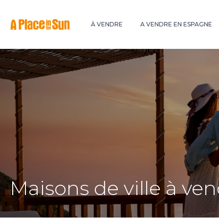
Premium
New development
À VENDRE
A VENDRE EN ESPAGNE
Maisons de ville à ven